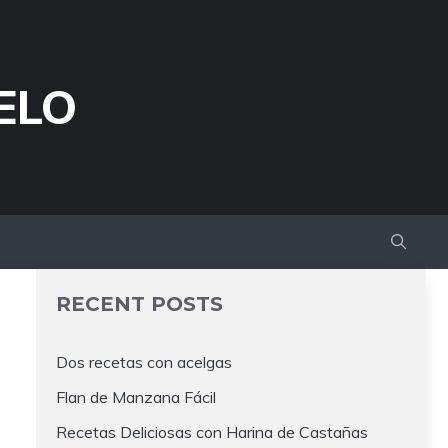
ELO
RECENT POSTS
Dos recetas con acelgas
Flan de Manzana Fácil
Recetas Deliciosas con Harina de Castañas